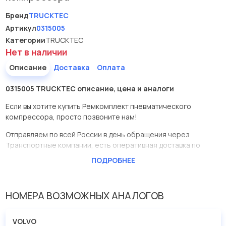
Бренд
TRUCKTEC
Артикул
0315005
Категории
TRUCKTEC
Нет в наличии
Описание
Доставка
Оплата
0315005 TRUCKTEC описание, цена и аналоги
Если вы хотите купить Ремкомплект пневматического
компрессора, просто позвоните нам!
Отправляем по всей России в день обращения через
Транспортные компании, есть оперативная доставка по
Москве.
ПОДРОБНЕЕ
Эта запчасть представлена по производителю TRUCKTEC
У данной детали есть аналоги с номерами, убедитесь сами.
НОМЕРА ВОЗМОЖНЫХ АНАЛОГОВ
Ремкомплект пневматического компрессора в нашей
компании Евродеталь представлены в большом
VOLVO