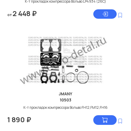
К-т прокладок компрессора Вольво LP4934 (26C)
2 448
₽
от
JMANY
10503
К-т прокладок компрессора Вольво FH12,FM12,FH16
1 890
₽