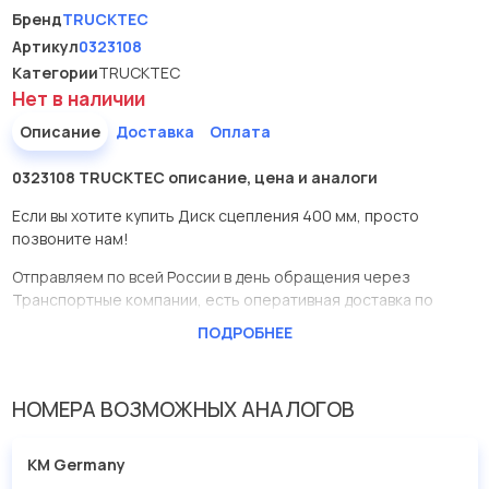
Бренд
TRUCKTEC
Артикул
0323108
Категории
TRUCKTEC
Нет в наличии
Описание
Доставка
Оплата
0323108 TRUCKTEC описание, цена и аналоги
Если вы хотите купить Диск сцепления 400 мм, просто
позвоните нам!
Отправляем по всей России в день обращения через
Транспортные компании, есть оперативная доставка по
Москве.
ПОДРОБНЕЕ
Эта запчасть представлена по производителю TRUCKTEC
У данной детали есть аналоги с номерами, убедитесь сами.
НОМЕРА ВОЗМОЖНЫХ АНАЛОГОВ
Диск сцепления 400 мм в нашей компании Евродеталь
представлены в большом ассортименте.
KM Germany