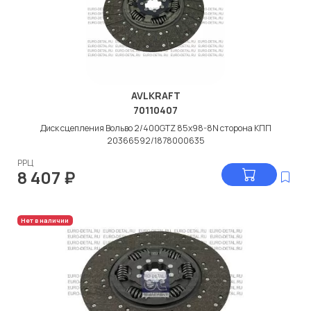
AVLKRAFT
70110407
Диск сцепления Вольво 2/400GTZ 85x98-8N сторона КПП
20366592/1878000635
РРЦ
8 407
₽
Нет в наличии