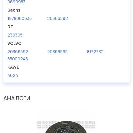
0690983
Мы продаем сертифицированные колодки тормозные
дисковые с гарантией от производителя TRUCKTEC.
Sachs
1878000635
20366592
Производитель
TRUCKTEC
DT
230395
VOLVO
20366592
20366595
8172732
85000245
KAWE
4624
АНАЛОГИ