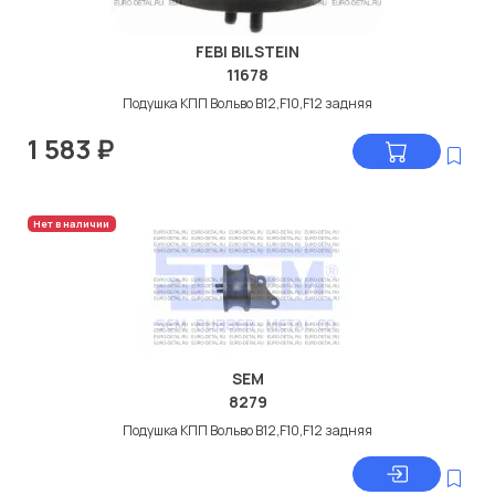
FEBI BILSTEIN
11678
Подушка КПП Вольво В12,F10,F12 задняя
1 583
₽
Нет в наличии
SEM
8279
Подушка КПП Вольво В12,F10,F12 задняя