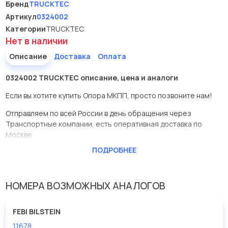
Бренд
TRUCKTEC
Артикул
0324002
Категории
TRUCKTEC
Нет в наличии
Описание
Доставка
Оплата
0324002 TRUCKTEC описание, цена и аналоги
Если вы хотите купить Опора МКПП, просто позвоните нам!
Отправляем по всей России в день обращения через
Транспортные компании, есть оперативная доставка по
Москве.
ПОДРОБНЕЕ
Эта запчасть представлена по производителю TRUCKTEC
У данной детали есть аналоги с номерами, убедитесь сами.
НОМЕРА ВОЗМОЖНЫХ АНАЛОГОВ
Опора МКПП в нашей компании Евродеталь представлены в
большом ассортименте.
FEBI BILSTEIN
Мы продаем сертифицированные колодки тормозные
11678
дисковые с гарантией от производителя TRUCKTEC.