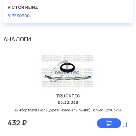
дисковые с гарантией от производителя TRUCKTEC.
VICTOR REINZ
813530300
Производитель
TRUCKTEC
АНАЛОГИ
TRUCKTEC
03.32.038
Р/н бортовой (кольцо резиновое и пыльник) Вольво 72x103x19
432
₽