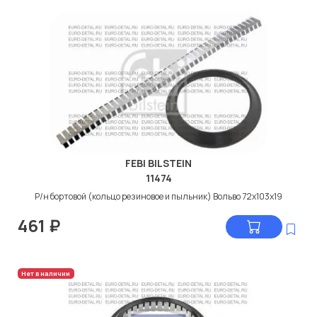
FEBI BILSTEIN
11474
Р/н бортовой (кольцо резиновое и пыльник) Вольво 72x103x19
461
₽
Нет в наличии