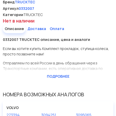
Бренд
TRUCKTEC
Артикул
0332007
Категории
TRUCKTEC
Нет в наличии
Описание
Доставка
Оплата
0332007 TRUCKTEC описание, цена и аналоги
Если вы хотите купить Комплект прокладок, ступица колеса,
просто позвоните нам!
Отправляем по всей России в день обращения через
Транспортные компании, есть оперативная доставка по
Москве.
ПОДРОБНЕЕ
Эта запчасть представлена по производителю TRUCKTEC
У данной детали есть аналоги с номерами, убедитесь сами.
НОМЕРА ВОЗМОЖНЫХ АНАЛОГОВ
Комплект прокладок, ступица колеса в нашей компании
Евродеталь представлены в большом ассортименте.
VOLVO
273394
3094251
3095065
Мы продаем сертифицированные колодки тормозные