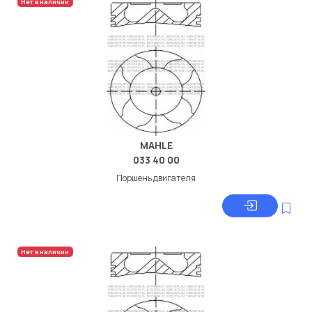
Нет в наличии
Длина пальца
65.5
Покрытие
C
Покрытие кольца 1
CrK
Покрытие кольца 3
Cr
Тип кольца 1
R
Тип кольца 2
M
MAHLE
033 40 00
Тип кольца 3
DSF
Поршень двигателя
Толщина кольца 1
1.75
Толщина кольца 2
2
Толщина кольца 3
3
Нет в наличии
Установка
Цил. 4...6