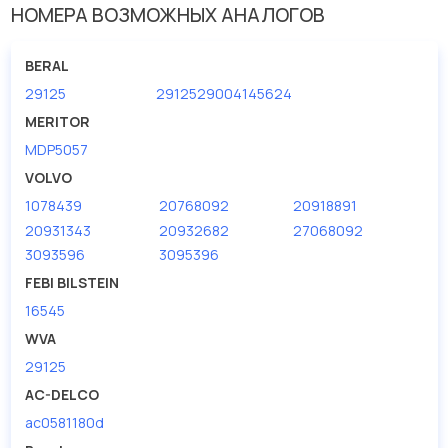
У данной детали есть аналоги с номерами, убедитесь сами.
НОМЕРА ВОЗМОЖНЫХ АНАЛОГОВ
Накладки ВОЛЬВО передние FH12 249,5/111,2/29,2mm в нашей
компании Евродеталь представлены в большом
BERAL
ассортименте.
29125
2912529004145624
Мы продаем сертифицированные колодки тормозные
MERITOR
дисковые с гарантией от производителя TRUCKTEC.
MDP5057
VOLVO
Производитель
TRUCKTEC
1078439
20768092
20918891
20931343
20932682
27068092
3093596
3095396
FEBI BILSTEIN
16545
WVA
29125
AC-DELCO
ac0581180d