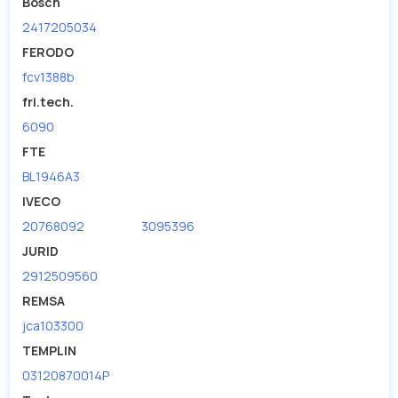
Bosch
2417205034
FERODO
fcv1388b
fri.tech.
6090
FTE
BL1946A3
IVECO
20768092
3095396
JURID
2912509560
REMSA
jca103300
TEMPLIN
03120870014P