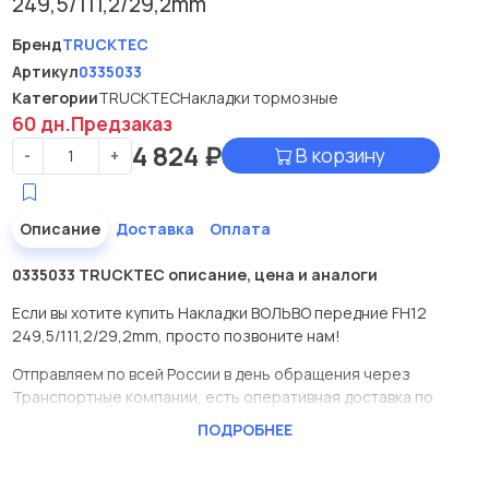
249,5/111,2/29,2mm
Бренд
TRUCKTEC
Артикул
0335033
Категории
TRUCKTEC
Накладки тормозные
60 дн.
Предзаказ
4 824
₽
В корзину
-
+
Описание
Доставка
Оплата
0335033 TRUCKTEC описание, цена и аналоги
Если вы хотите купить Накладки ВОЛЬВО передние FH12
249,5/111,2/29,2mm, просто позвоните нам!
Отправляем по всей России в день обращения через
Транспортные компании, есть оперативная доставка по
Москве.
ПОДРОБНЕЕ
Эта запчасть представлена по производителю TRUCKTEC