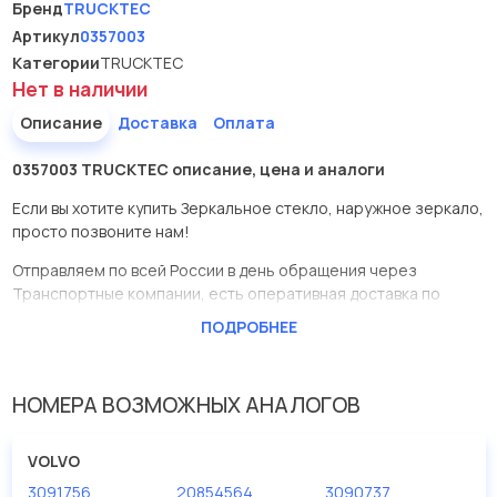
Бренд
TRUCKTEC
Артикул
0357003
Категории
TRUCKTEC
Нет в наличии
Описание
Доставка
Оплата
0357003 TRUCKTEC описание, цена и аналоги
Если вы хотите купить Зеркальное стекло, наружное зеркало,
просто позвоните нам!
Отправляем по всей России в день обращения через
Транспортные компании, есть оперативная доставка по
Москве.
ПОДРОБНЕЕ
Эта запчасть представлена по производителю TRUCKTEC
У данной детали есть аналоги с номерами, убедитесь сами.
НОМЕРА ВОЗМОЖНЫХ АНАЛОГОВ
Зеркальное стекло, наружное зеркало в нашей компании
Евродеталь представлены в большом ассортименте.
VOLVO
3091756
20854564
3090737
Мы продаем сертифицированные колодки тормозные