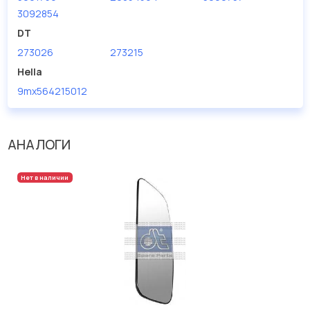
дисковые с гарантией от производителя TRUCKTEC.
3092854
DT
Производитель
TRUCKTEC
273026
273215
Hella
9mx564215012
АНАЛОГИ
Нет в наличии