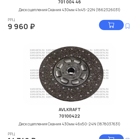
701 004 46
Диск сцепления Скания 430мм 41x45-22N (1862326031)
РРЦ
9 960
₽
AVLKRAFT
70100422
Диск сцепления Скания 430мм 46x50-24N (1878037631)
РРЦ