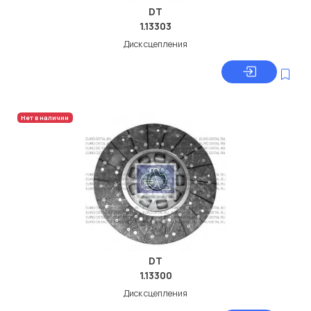
DT
1.13303
Диск сцепления
Нет в наличии
DT
1.13300
Диск сцепления