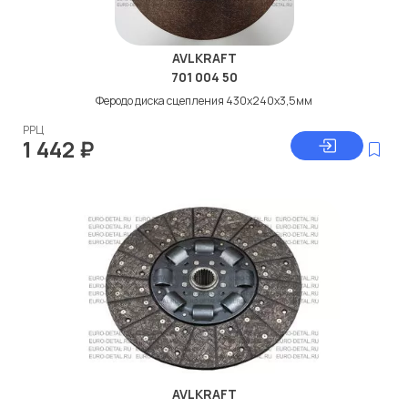
AVLKRAFT
701 004 50
Феродо диска сцепления 430x240x3,5мм
РРЦ
1 442
₽
AVLKRAFT