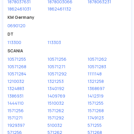
1878037631
1878003066
1878063231
Мы продаем сертифицированные колодки тормозные
дисковые с гарантией от производителя TRUCKTEC.
1862461031
1862461132
KM Germany
Производитель
TRUCKTEC
0690120
DT
113300
113303
SCANIA
10571255
10571256
10571262
10571268
10571271
10571283
10571284
10571292
1111148
1210032
1321253
1321258
1324883
1340192
1368697
1386931
1409769
1412319
1444110
1510032
1571255
1571256
1571262
1571268
1571271
1571292
1749123
1929397
510032
571255
571256
571262
571268