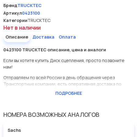
Бренд
TRUCKTEC
Артикул
0423100
Категории
TRUCKTEC
Нет в наличии
Описание
Доставка
Оплата
0423100 TRUCKTEC описание, цена и аналоги
Если вы хотите купить Диск сцепления, просто позвоните
нам!
Отправляем по всей России в день обращения через
Транспортные компании, есть оперативная доставка по
Москве.
ПОДРОБНЕЕ
Эта запчасть представлена по производителю TRUCKTEC
У данной детали есть аналоги с номерами, убедитесь сами.
НОМЕРА ВОЗМОЖНЫХ АНАЛОГОВ
Диск сцепления в нашей компании Евродеталь представлены
в большом ассортименте.
Sachs