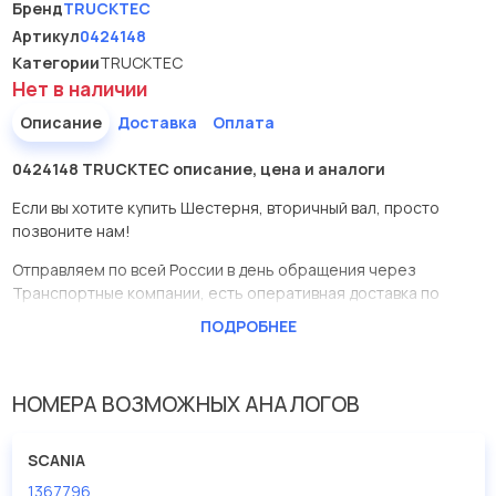
Бренд
TRUCKTEC
Артикул
0424148
Категории
TRUCKTEC
Нет в наличии
Описание
Доставка
Оплата
0424148 TRUCKTEC описание, цена и аналоги
Если вы хотите купить Шестерня, вторичный вал, просто
позвоните нам!
Отправляем по всей России в день обращения через
Транспортные компании, есть оперативная доставка по
Москве.
ПОДРОБНЕЕ
Эта запчасть представлена по производителю TRUCKTEC
У данной детали есть аналоги с номерами, убедитесь сами.
НОМЕРА ВОЗМОЖНЫХ АНАЛОГОВ
Шестерня, вторичный вал в нашей компании Евродеталь
представлены в большом ассортименте.
SCANIA
1367796
Мы продаем сертифицированные колодки тормозные