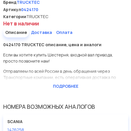
Бренд
TRUCKTEC
Артикул
0424170
Категории
TRUCKTEC
Нет в наличии
Описание
Доставка
Оплата
0424170 TRUCKTEC описание, цена и аналоги
Если вы хотите купить Шестерня, входной вал привода,
просто позвоните нам!
Отправляем по всей России в день обращения через
Транспортные компании, есть оперативная доставка по
Москве.
ПОДРОБНЕЕ
Эта запчасть представлена по производителю TRUCKTEC
У данной детали есть аналоги с номерами, убедитесь сами.
НОМЕРА ВОЗМОЖНЫХ АНАЛОГОВ
Шестерня, входной вал привода в нашей компании
Евродеталь представлены в большом ассортименте.
SCANIA
1476258
Мы продаем сертифицированные колодки тормозные