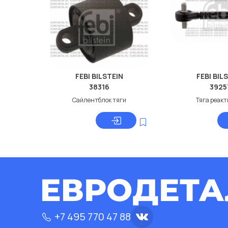
FEBI BILSTEIN
FEBI BIL
38316
3925
Сайлентблок тяги
Тяга реак
+7 495 770 47 88