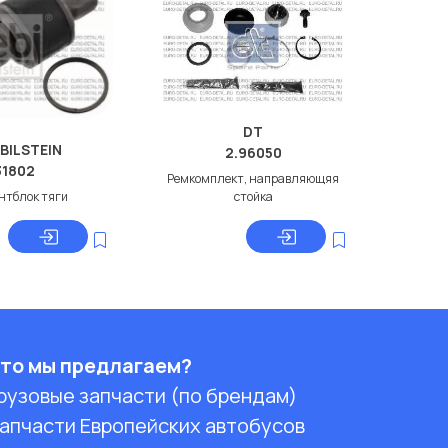
DT
 BILSTEIN
2.96050
31802
Ремкомплект, направляющяя
нтблок тяги
стойка
то мы предлагаем?
рузовые запчасти (по брендам)
апчасти Европейских автобусов