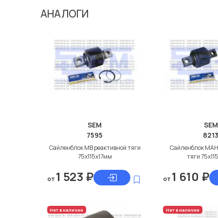
АНАЛОГИ
SEM
SEM
7595
821
Сайленблок МВ реактивной тяги
Сайленблок МАН
75x115x17мм
тяги 75x11
1 523
₽
1 610
₽
от
от
Нет в наличии
Нет в наличии