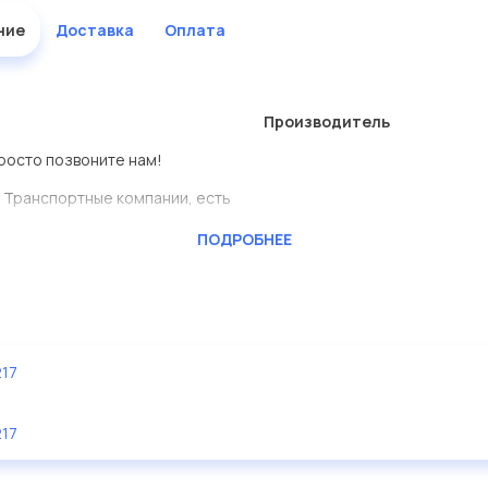
ние
Доставка
Оплата
Производитель
просто позвоните нам!
 Транспортные компании, есть
ПОДРОБНЕЕ
CKTEC
ь сами.
еталь представлены в
217
дисковые с гарантией от
217