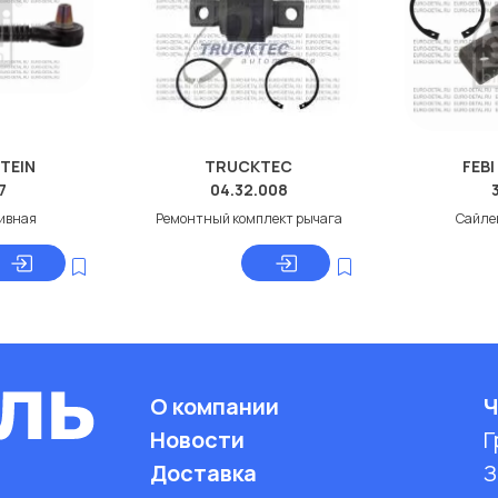
STEIN
TRUCKTEC
FEBI
7
04.32.008
тивная
Ремонтный комплект рычага
Сайле
О компании
Ч
Новости
Г
Доставка
З