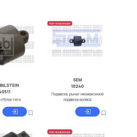
Нет в наличии
SEM
 BILSTEIN
10240
40511
Подвеска, рычаг независимой
нтблок тяги
подвески колеса
Нет в наличии