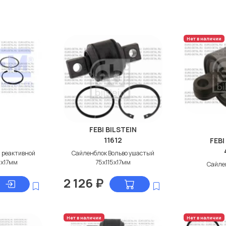
Нет в наличии
FEBI BILSTEIN
3
11612
FEBI
 реактивной
Сайленблок Вольво ушастый
5x17мм
75x115x17мм
Сайле
2 126
₽
Нет в наличии
Нет в наличии