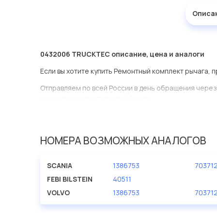
Описа
0432006 TRUCKTEC описание, цена и аналоги
Если вы хотите купить Ремонтный комплект рычага, 
Отправляем по всей России в день обращения через
оперативная доставка по Москве.
Эта запчасть представлена по производителю TRU
У данной детали есть аналоги с номерами, убедитес
НОМЕРА ВОЗМОЖНЫХ АНАЛОГОВ
Ремонтный комплект рычага в нашей компании Еврод
большом ассортименте.
SCANIA
1386753
70371
Мы продаем сертифицированные колодки тормозные 
FEBI BILSTEIN
40511
производителя TRUCKTEC.
VOLVO
1386753
70371