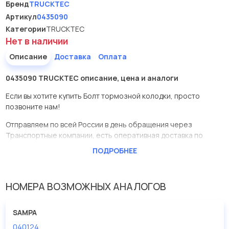
Бренд
TRUCKTEC
Артикул
0435090
Категории
TRUCKTEC
Нет в наличии
Описание
Доставка
Оплата
0435090 TRUCKTEC описание, цена и аналоги
Если вы хотите купить Болт тормозной колодки, просто
позвоните нам!
Отправляем по всей России в день обращения через
Транспортные компании, есть оперативная доставка по
Москве.
ПОДРОБНЕЕ
Эта запчасть представлена по производителю TRUCKTEC
У данной детали есть аналоги с номерами, убедитесь сами.
НОМЕРА ВОЗМОЖНЫХ АНАЛОГОВ
Болт тормозной колодки в нашей компании Евродеталь
представлены в большом ассортименте.
SAMPA
040124
Мы продаем сертифицированные колодки тормозные