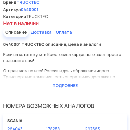
Бренд
TRUCKTEC
Артикул
0440001
Категории
TRUCKTEC
Нет в наличии
Описание
Доставка
Оплата
0440001 TRUCKTEC описание, цена и аналоги
Если вы хотите купить Крестовина карданного вала, просто
позвоните нам!
Отправляем по всей России в день обращения через
Транспортные компании, есть оперативная доставка по
Москве.
ПОДРОБНЕЕ
Эта запчасть представлена по производителю TRUCKTEC
У данной детали есть аналоги с номерами, убедитесь сами.
НОМЕРА ВОЗМОЖНЫХ АНАЛОГОВ
Крестовина карданного вала в нашей компании Евродеталь
представлены в большом ассортименте.
SCANIA
264043
178258
297563
Мы продаем сертифицированные колодки тормозные