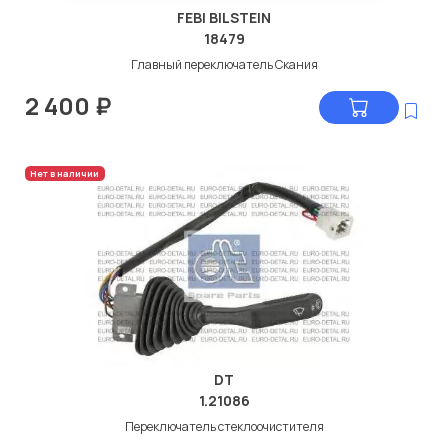
FEBI BILSTEIN
18479
Главный переключатель Скания
2 400
₽
Нет в наличии
DT
1.21086
Переключатель стеклоочистителя