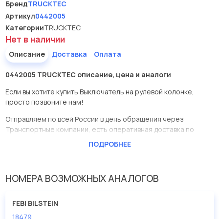
Бренд
TRUCKTEC
Артикул
0442005
Категории
TRUCKTEC
Нет в наличии
Описание
Доставка
Оплата
0442005 TRUCKTEC описание, цена и аналоги
Если вы хотите купить Выключатель на рулевой колонке,
просто позвоните нам!
Отправляем по всей России в день обращения через
Транспортные компании, есть оперативная доставка по
Москве.
ПОДРОБНЕЕ
Эта запчасть представлена по производителю TRUCKTEC
У данной детали есть аналоги с номерами, убедитесь сами.
НОМЕРА ВОЗМОЖНЫХ АНАЛОГОВ
Выключатель на рулевой колонке в нашей компании
Евродеталь представлены в большом ассортименте.
FEBI BILSTEIN
18479
Мы продаем сертифицированные колодки тормозные