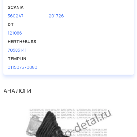
дисковые с гарантией от производителя TRUCKTEC.
SCANIA
360247
201726
Производитель
TRUCKTEC
DT
121086
HERTH+BUSS
70585141
TEMPLIN
011507570080
АНАЛОГИ