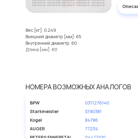
Описа
Вес [кг]: 0.249
Внешний диаметр [мм]: 65
Внутренний диаметр: 60
Длина [мм]: 60
НОМЕРА ВОЗМОЖНЫХ АНАЛОГОВ
BPW
0311276140
Starkmeister
S190381
Kogel
84786
AUGER
77234
PETERS ENNEPETAL
04477100