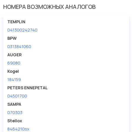
Размер резьбы
M24
НОМЕРА ВОЗМОЖНЫХ АНАЛОГОВ
Ширина в свету
128
TEMPLIN
041300242740
BPW
0313841060
AUGER
69080
Kogel
184159
PETERS ENNEPETAL
04501700
SAMPA
070303
Stellox
8464210sx