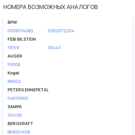
НОМЕРА ВОЗМОЖНЫХ АНАЛОГОВ
Поверхность
оцинкованный
Размер резьбы
M22
BPW
Шаг резьбы [мм] 2
1.5
0326014080
0252072204
FEBI BILSTEIN
19159
05447
AUGER
59308
Kogel
86602
PETERS ENNEPETAL
04610900
SAMPA
104106
BERGKRAFT
BK8001408