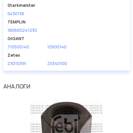
Starkmeister
S430136
TEMPLIN
180600241230
GIGANT
710500140
10500140
Zetex
ZX010391
ZX340100
АНАЛОГИ