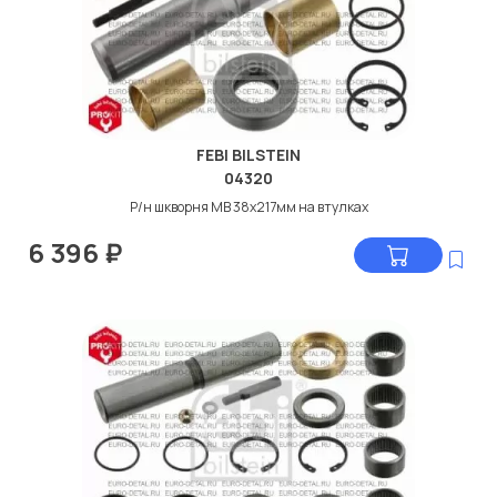
FEBI BILSTEIN
04320
Р/н шкворня МВ 38x217мм на втулках
6 396
₽