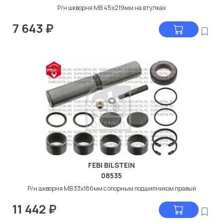
Р/н шкворня МВ 45x219мм на втулках
7 643
₽
FEBI BILSTEIN
08535
Р/н шкворня МВ 33x186мм с опорным подшипником правый
11 442
₽