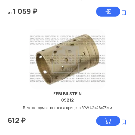
1 059
₽
от
FEBI BILSTEIN
09212
Втулка тормозного вала прицепа BPW 42x46x73мм
612
₽