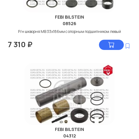
FEBI BILSTEIN
08526
Р/н шкворня МВ 33x186мм с опорным подшипником левый
7 310
₽
FEBI BILSTEIN
04312