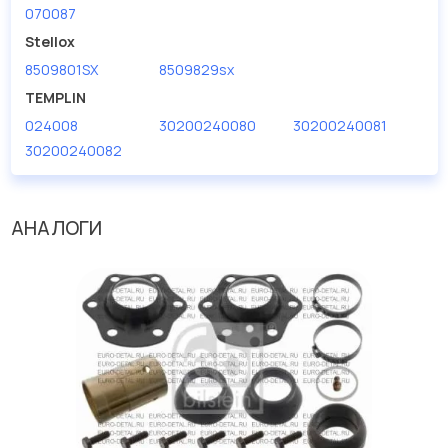
070087
Stellox
8509801SX
8509829sx
TEMPLIN
024008
30200240080
30200240081
30200240082
АНАЛОГИ