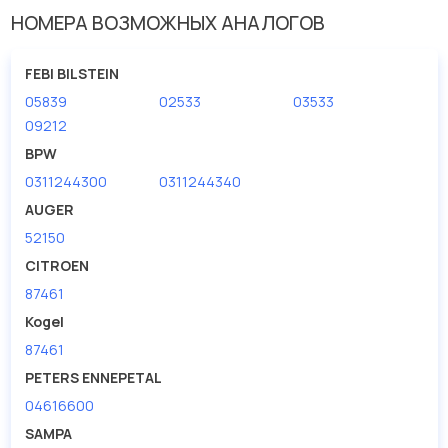
Внутренний диаметр
42
НОМЕРА ВОЗМОЖНЫХ АНАЛОГОВ
Длина [мм]
73.5
FEBI BILSTEIN
05839
02533
03533
09212
BPW
0311244300
0311244340
AUGER
52150
CITROEN
87461
Kogel
87461
PETERS ENNEPETAL
04616600
SAMPA