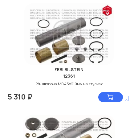
FEBI BILSTEIN
12361
Р/н шкворня МВ 45x219мм на втулках
5 310
₽