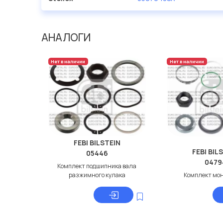
АНАЛОГИ
Нет в наличии
Нет в наличии
FEBI BILSTEIN
FEBI BIL
05446
0479
Комплект подшипника вала
разжимного кулака
Комплект мо