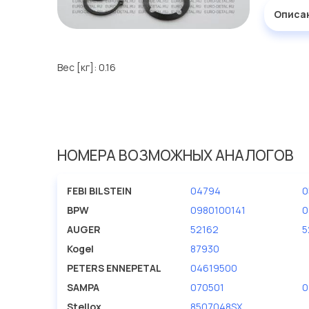
Описа
Вес [кг]: 0.16
НОМЕРА ВОЗМОЖНЫХ АНАЛОГОВ
FEBI BILSTEIN
04794
0
BPW
0980100141
0
AUGER
52162
5
Kogel
87930
PETERS ENNEPETAL
04619500
SAMPA
070501
0
Stellox
8507048SX