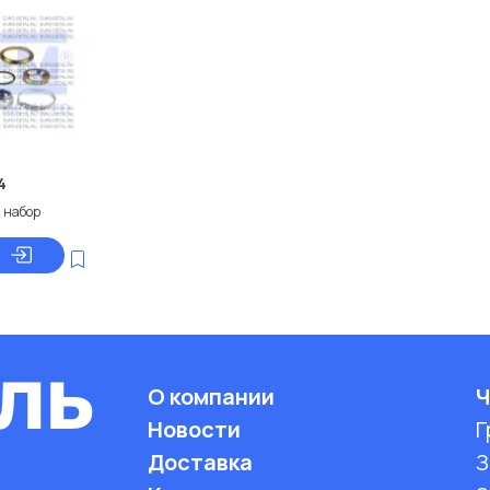
4
 набор
О компании
Ч
Новости
Г
Доставка
З