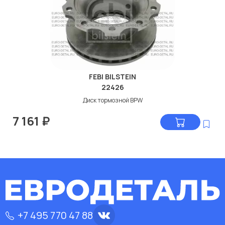
FEBI BILSTEIN
22426
Диск тормозной BPW
7 161
₽
+7 495 770 47 88