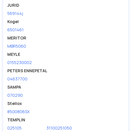
JURID
569144j
Kogel
6501461
MERITOR
MBR5060
MEYLE
0155230002
PETERS ENNEPETAL
04637700
SAMPA
070290
Stellox
8500806SX
TEMPLIN
025105
31100251050