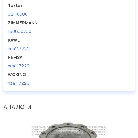
Textar
92116500
ZIMMERMANN
160600700
KAWE
nca117220
REMSA
nca117220
WOKING
nsa117220
АНАЛОГИ