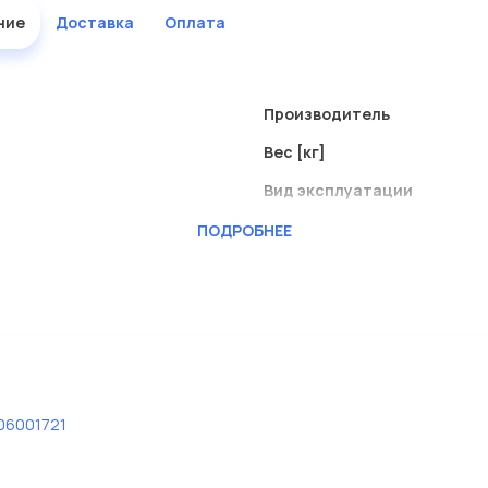
ние
Доставка
Оплата
Производитель
Вес [кг]
Вид эксплуатации
Диаметр отверстия 1 [мм]
ПОДРОБНЕЕ
l;
Диаметр отверстия 2 [мм]
Диаметр отверстия 3 [мм]
Диаметр отверстия 4 [мм]
Диаметр отверстия [мм]
Привод, зубчатая передач
06001721
Расстояние между отверст.