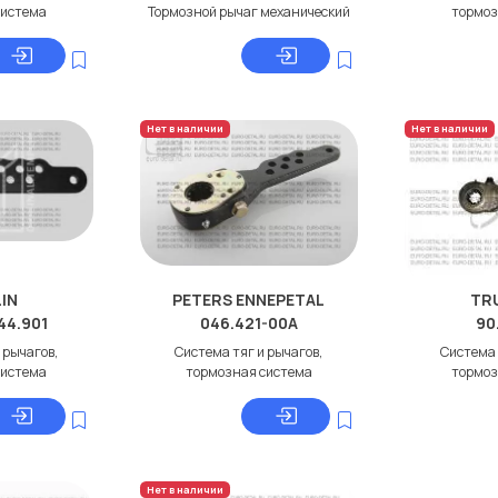
система
Тормозной рычаг механический
тормоз
Нет в наличии
Нет в наличии
IN
PETERS ENNEPETAL
TR
44.901
046.421-00A
90
 рычагов,
Система тяг и рычагов,
Система 
система
тормозная система
тормоз
Нет в наличии