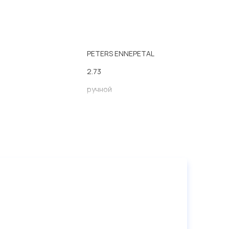
PETERS ENNEPETAL
2.73
ручной
14
14
14
14
14
а
SAE 1 1/2' - 10 Spl
 (мм)
120