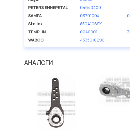
PETERS ENNEPETAL
04640400
SAMPA
03701004
0
Stellox
8504106SX
TEMPLIN
0240901
3
WABCO
4335010290
АНАЛОГИ