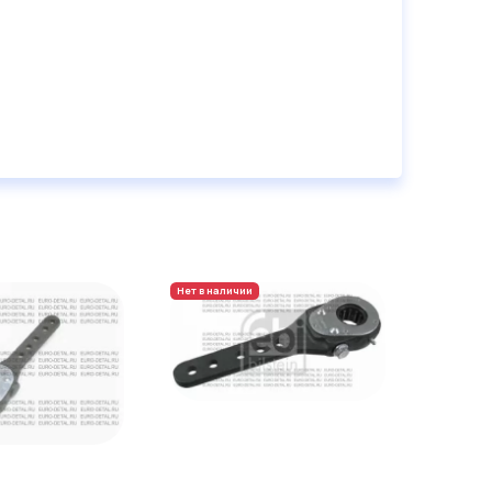
1 [мм]
150
 2 [мм]
180
 3 [мм]
220
 4 [мм]
250
Нет в наличии