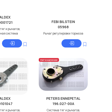
ALDEX
FEBI BILSTEIN
0001721
05968
тяг и рычагов,
ная система
Рычаг регулировки тормоза
Нет в наличии
ALDEX
PETERS ENNEPETAL
0101047
196.027-00A
тяг и рычагов,
Система тяг и рычагов,