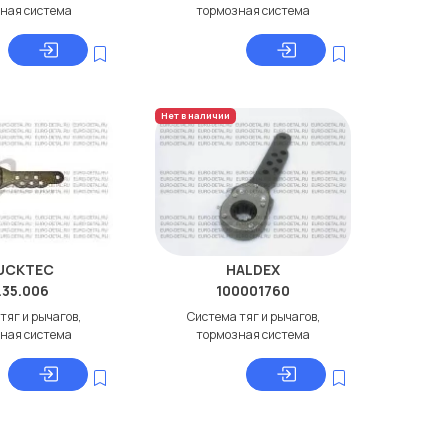
ная система
тормозная система
Нет в наличии
UCKTEC
HALDEX
.35.006
100001760
тяг и рычагов,
Система тяг и рычагов,
ная система
тормозная система