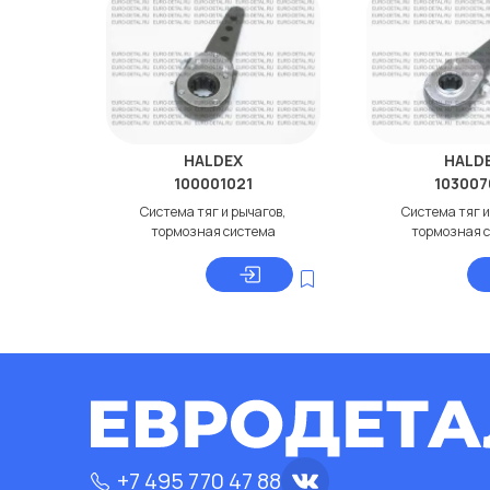
HALDEX
HALD
100001021
103007
Система тяг и рычагов,
Система тяг и
тормозная система
тормозная 
+7 495 770 47 88