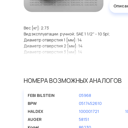
Описа
Вес [кг]: 2.73
Вид эксплуатации: ручной; SAE 1 1/2'' - 10 Spl;
Диаметр отверстия 1 [мм]: 14
Диаметр отверстия 2 [мм]: 14
Диаметр отверстия 3 [мм]: 14
Диаметр отверстия 4 [мм]: 14
Диаметр отверстия [мм]: 14
Привод, зубчатая передача: ручной; SAE 1 1/2'' - 10 Sp
Расстояние между отверст. (мм): 120
НОМЕРА ВОЗМОЖНЫХ АНАЛОГОВ
Расстояние между отверст. 1 [мм]: 150
Расстояние между отверст. 2 [мм]: 180
Расстояние между отверст. 3 [мм]: 220
FEBI BILSTEIN
05968
Расстояние между отверст. 4 [мм]: 250
BPW
0517452610
HALDEX
100001721
1
AUGER
58151
Kogel
86230