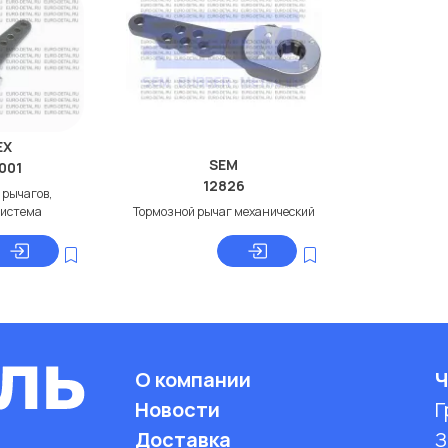
EX
SEM
001
12826
 рычагов,
система
Тормозной рычаг механический
О компании
Ч
Новости
Г
Доставка
З