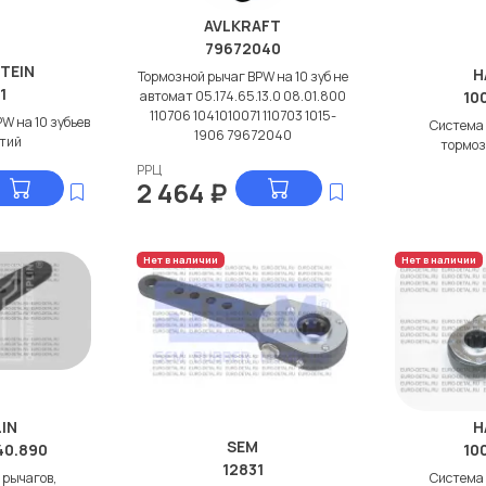
AVLKRAFT
79672040
STEIN
H
Тормозной рычаг BPW на 10 зуб не
1
автомат 05.174.65.13.0 08.01.800
10
110706 1041010071 110703 1015-
W на 10 зубьев
Система 
1906 79672040
стий
тормоз
РРЦ
2 464
₽
Нет в наличии
Нет в наличии
IN
H
SEM
40.890
10
12831
 рычагов,
Система 