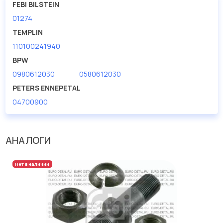
FEBI BILSTEIN
01274
TEMPLIN
110100241940
BPW
0980612030
0580612030
PETERS ENNEPETAL
04700900
АНАЛОГИ
Нет в наличии