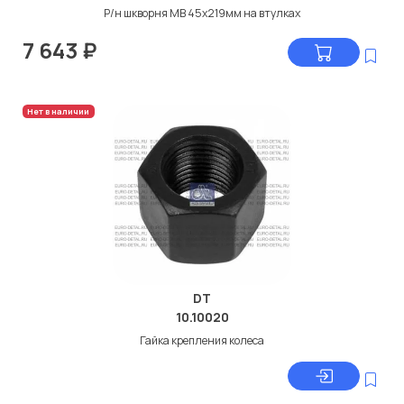
Р/н шкворня МВ 45x219мм на втулках
7 643
₽
Нет в наличии
DT
10.10020
Гайка крепления колеса