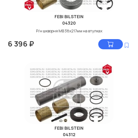
FEBI BILSTEIN
04320
Р/н шкворня МВ 38x217мм на втулках
6 396
₽
FEBI BILSTEIN
04312