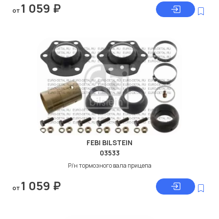
1 059
₽
от
FEBI BILSTEIN
03533
Р/н тормозного вала прицепа
1 059
₽
от