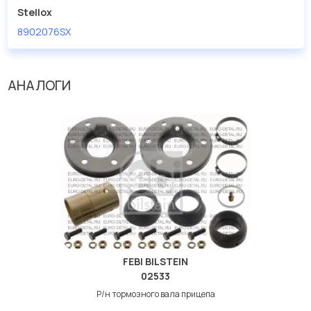
Stellox
8902076SX
АНАЛОГИ
FEBI BILSTEIN
02533
Р/н тормозного вала прицепа