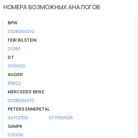
Размер резьбы
M22
НОМЕРА ВОЗМОЖНЫХ АНАЛОГОВ
Шаг резьбы [мм] 2
2
BPW
0326004010
FEBI BILSTEIN
01280
DT
1010020
AUGER
65622
MERCEDES-BENZ
0326004010
PETERS ENNEPETAL
04712300
07705000A
SAMPA
075109