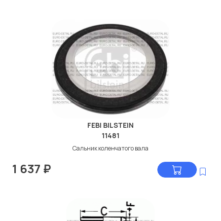
FEBI BILSTEIN
11481
Сальник коленчатого вала
1 637
₽