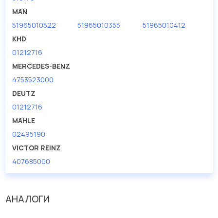
дисковые с гарантией от производителя TRUCKTEC.
MAN
51965010522
51965010355
51965010412
Производитель
TRUCKTEC
KHD
01212716
MERCEDES-BENZ
4753523000
DEUTZ
01212716
MAHLE
02495190
VICTOR REINZ
407685000
АНАЛОГИ