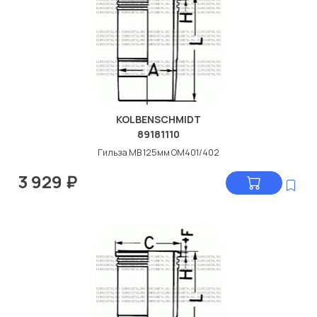
KOLBENSCHMIDT
89181110
Гильза МВ 125мм ОМ401/402
3 929
₽