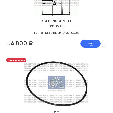
KOLBENSCHMIDT
89192110
Гильза МВ 125мм ОМ407 0305
4 800
₽
от
Нет в наличии
DT