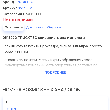
Бренд
TRUCKTEC
Артикул
0513002
Категории
TRUCKTEC
Нет в наличии
Описание
Доставка
Оплата
0513002 TRUCKTEC описание, цена и аналоги
Если вы хотите купить Прокладка, гильза цилиндра, просто
позвоните нам!
Отправляем по всей России в день обращения через
Транспортные компании, есть оперативная доставка по
Москве.
ПОДРОБНЕЕ
Эта запчасть представлена по производителю TRUCKTEC
У данной детали есть аналоги с номерами, убедитесь сами.
НОМЕРА ВОЗМОЖНЫХ АНАЛОГОВ
Прокладка, гильза цилиндра в нашей компании Евродеталь
представлены в большом ассортименте.
DT
310170
Мы продаем сертифицированные колодки тормозные