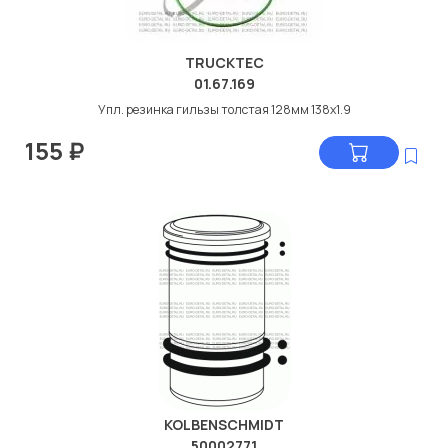
TRUCKTEC
01.67.169
Упл. резинка гильзы толстая 128мм 138x1.9
155
₽
KOLBENSCHMIDT
50002771