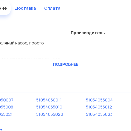
ние
Доставка
Оплата
Производитель
асляный насос, просто
 Транспортные компании, есть
ПОДРОБНЕЕ
CKTEC
ь сами.
 компании Евродеталь
050007
51054050011
51054055004
055008
51054055010
51054055012
дисковые с гарантией от
055021
51054055022
51054055023
7