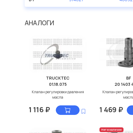
АНАЛОГИ
TRUCKTEC
BF
01.18.075
20 1403 
Клапан регулировки давления
Клапан регулиро
масла
масл
1 116
₽
1 469
₽
Нет в наличии