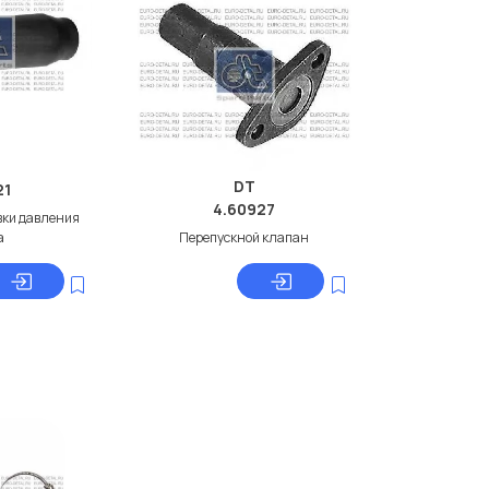
DT
21
4.60927
вки давления
а
Перепускной клапан