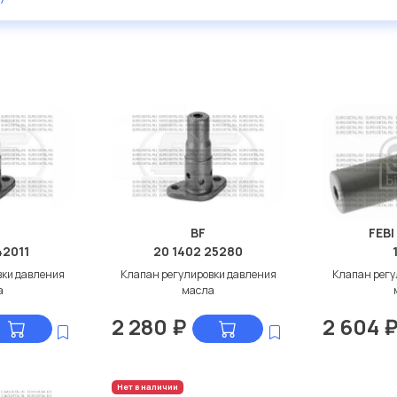
BF
FEBI
42011
20 1402 25280
вки давления
Клапан регулировки давления
Клапан регу
а
масла
2 280
₽
2 604
Нет в наличии