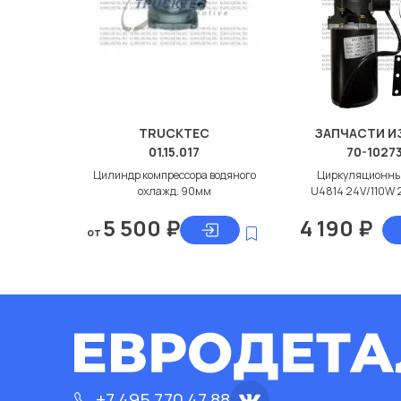
TRUCKTEC
ЗАПЧАСТИ И
01.15.017
70-1027
Цилиндр компрессора водяного
Циркуляционны
охлажд. 90мм
U4814 24V/110W 
5 500
₽
4 190
₽
от
+7 495 770 47 88