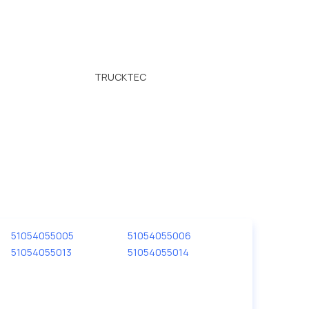
TRUCKTEC
51054055005
51054055006
51054055013
51054055014