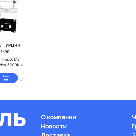
З ТУРЦИИ
31-00
й насос МВ
2bar 5200l/h
О компании
Ч
Новости
Г
Доставка
З