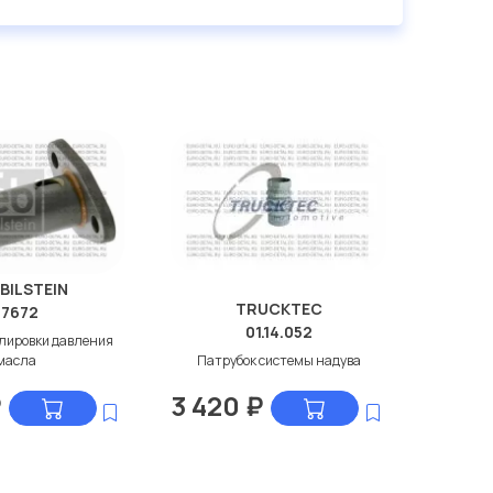
 BILSTEIN
TRUCKTEC
17672
01.14.052
лировки давления
масла
Патрубок системы надува
₽
3 420
₽