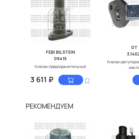
DT
FEBI BILSTEIN
3.140
09415
Клапан регулиро
Клапан предохранительный
масл
3 611
₽
РЕКОМЕНДУЕМ