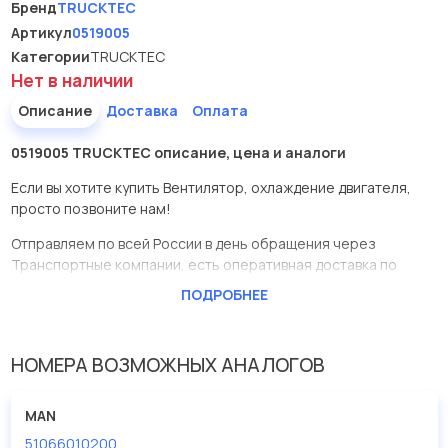
Бренд
TRUCKTEC
Артикул
0519005
Категории
TRUCKTEC
Нет в наличии
Описание
Доставка
Оплата
0519005 TRUCKTEC описание, цена и аналоги
Если вы хотите купить Вентилятор, охлаждение двигателя,
просто позвоните нам!
Отправляем по всей России в день обращения через
Транспортные компании, есть оперативная доставка по
Москве.
ПОДРОБНЕЕ
Эта запчасть представлена по производителю TRUCKTEC
У данной детали есть аналоги с номерами, убедитесь сами.
НОМЕРА ВОЗМОЖНЫХ АНАЛОГОВ
Вентилятор, охлаждение двигателя в нашей компании
Евродеталь представлены в большом ассортименте.
MAN
51066010200
Мы продаем сертифицированные колодки тормозные