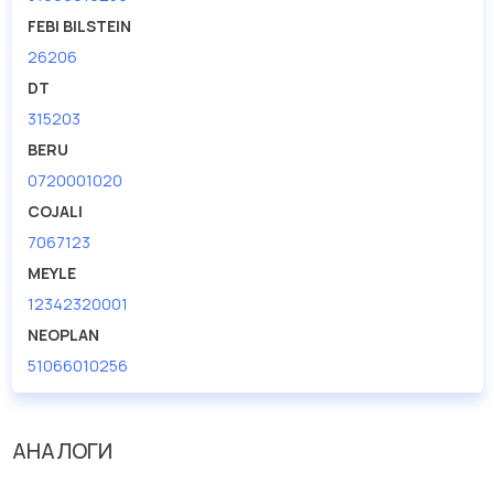
дисковые с гарантией от производителя TRUCKTEC.
FEBI BILSTEIN
26206
Производитель
TRUCKTEC
DT
315203
BERU
0720001020
COJALI
7067123
MEYLE
12342320001
NEOPLAN
51066010256
АНАЛОГИ