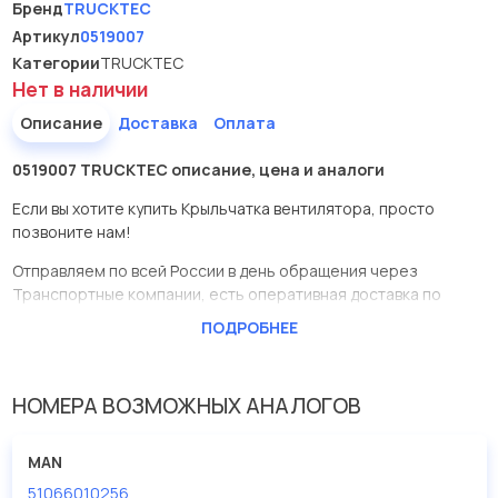
Бренд
TRUCKTEC
Артикул
0519007
Категории
TRUCKTEC
Нет в наличии
Описание
Доставка
Оплата
0519007 TRUCKTEC описание, цена и аналоги
Если вы хотите купить Крыльчатка вентилятора, просто
позвоните нам!
Отправляем по всей России в день обращения через
Транспортные компании, есть оперативная доставка по
Москве.
ПОДРОБНЕЕ
Эта запчасть представлена по производителю TRUCKTEC
У данной детали есть аналоги с номерами, убедитесь сами.
НОМЕРА ВОЗМОЖНЫХ АНАЛОГОВ
Крыльчатка вентилятора в нашей компании Евродеталь
представлены в большом ассортименте.
MAN
51066010256
Мы продаем сертифицированные колодки тормозные