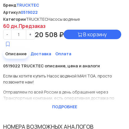
Бренд
TRUCKTEC
Артикул
0519022
Категории
TRUCKTEC
Насосы водяные
60 дн.
Предзаказ
20 508
₽
В корзину
-
+
Описание
Доставка
Оплата
0519022 TRUCKTEC описание, цена и аналоги
Если вы хотите купить Насос водяной МАН TGA, просто
позвоните нам!
Отправляем по всей России в день обращения через
Транспортные компании, есть оперативная доставка по
Москве.
ПОДРОБНЕЕ
Эта запчасть представлена по производителю TRUCKTEC
У данной детали есть аналоги с номерами, убедитесь сами.
НОМЕРА ВОЗМОЖНЫХ АНАЛОГОВ