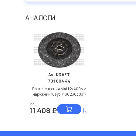
АНАЛОГИ
AVLKRAFT
701 004 44
Диск сцепления МАН 2/400мм
наружний 10зуб. (1862303031)
РРЦ
11 408
₽