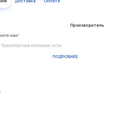
ние
Доставка
Оплата
Производитель
ните нам!
 Транспортные компании, есть
ПОДРОБНЕЕ
CKTEC
ь сами.
ставлены в большом
9
дисковые с гарантией от