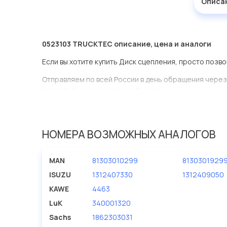
Описа
0523103 TRUCKTEC описание, цена и аналоги
Если вы хотите купить Диск сцепления, просто позво
Отправляем по всей России в день обращения через
оперативная доставка по Москве.
Эта запчасть представлена по производителю TRU
У данной детали есть аналоги с номерами, убедитес
НОМЕРА ВОЗМОЖНЫХ АНАЛОГОВ
Диск сцепления в нашей компании Евродеталь пред
ассортименте.
MAN
81303010299
8130301929
Мы продаем сертифицированные колодки тормозные 
ISUZU
1312407330
1312409050
производителя TRUCKTEC.
KAWE
4463
LuK
340001320
Sachs
1862303031