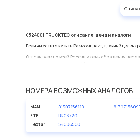
Описа
0524001 TRUCKTEC описание, цена и аналоги
Если вы хотите купить Ремкомплект, главный цилиндр
Отправляем по всей России в день обращения через
оперативная доставка по Москве.
Эта запчасть представлена по производителю TRU
У данной детали есть аналоги с номерами, убедитес
НОМЕРА ВОЗМОЖНЫХ АНАЛОГОВ
Ремкомплект, главный цилиндр в нашей компании Ев
большом ассортименте.
MAN
81307156118
8130715609
Мы продаем сертифицированные колодки тормозные 
FTE
RK23720
производителя TRUCKTEC.
Textar
54006500