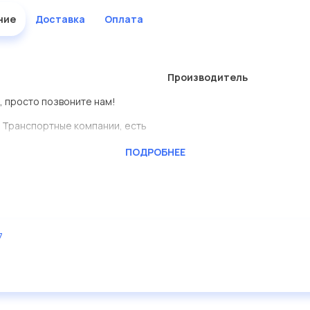
ние
Доставка
Оплата
Производитель
, просто позвоните нам!
 Транспортные компании, есть
ПОДРОБНЕЕ
CKTEC
ь сами.
родеталь представлены в
7
дисковые с гарантией от