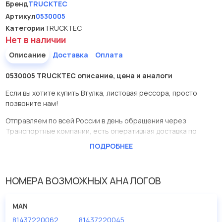
Бренд
TRUCKTEC
Артикул
0530005
Категории
TRUCKTEC
Нет в наличии
Описание
Доставка
Оплата
0530005 TRUCKTEC описание, цена и аналоги
Если вы хотите купить Втулка, листовая рессора, просто
позвоните нам!
Отправляем по всей России в день обращения через
Транспортные компании, есть оперативная доставка по
Москве.
ПОДРОБНЕЕ
Эта запчасть представлена по производителю TRUCKTEC
У данной детали есть аналоги с номерами, убедитесь сами.
НОМЕРА ВОЗМОЖНЫХ АНАЛОГОВ
Втулка, листовая рессора в нашей компании Евродеталь
представлены в большом ассортименте.
MAN
81437220062
81437220045
Мы продаем сертифицированные колодки тормозные