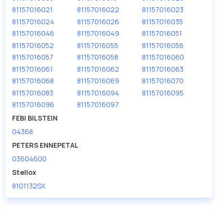
дисковые с гарантией от производителя TRUCKTEC.
81157016021
81157016022
81157016023
81157016024
81157016026
81157016035
Производитель
TRUCKTEC
81157016046
81157016049
81157016051
81157016052
81157016055
81157016056
81157016057
81157016058
81157016060
81157016061
81157016062
81157016063
81157016068
81157016069
81157016070
81157016083
81157016094
81157016095
81157016096
81157016097
FEBI BILSTEIN
04368
PETERS ENNEPETAL
03604600
Stellox
8101132SX