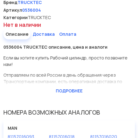
Бренд
TRUCKTEC
Артикул
0536004
Категории
TRUCKTEC
Нет в наличии
Описание
Доставка
Оплата
0536004 TRUCKTEC описание, цена и аналоги
Если вы хотите купить Рабочий цилиндр, просто позвоните
нам!
Отправляем по всей России в день обращения через
Транспортные компании, есть оперативная доставка по
Москве.
ПОДРОБНЕЕ
Эта запчасть представлена по производителю TRUCKTEC
У данной детали есть аналоги с номерами, убедитесь сами.
НОМЕРА ВОЗМОЖНЫХ АНАЛОГОВ
Рабочий цилиндр в нашей компании Евродеталь
представлены в большом ассортименте.
MAN
81157016093
81157016018
81157016020
Мы продаем сертифицированные колодки тормозные