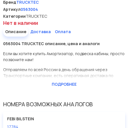
Бренд
TRUCKTEC
Артикул
0563004
Категории
TRUCKTEC
Нет в наличии
Описание
Доставка
Оплата
0563004 TRUCKTEC описание, цена и аналоги
Если вы хотите купить Амортизатор, подвеска кабины, просто
позвоните нам!
Отправляем по всей России в день обращения через
Транспортные компании, есть оперативная доставка по
Москве.
ПОДРОБНЕЕ
Эта запчасть представлена по производителю TRUCKTEC
У данной детали есть аналоги с номерами, убедитесь сами.
НОМЕРА ВОЗМОЖНЫХ АНАЛОГОВ
Амортизатор, подвеска кабины в нашей компании Евродеталь
представлены в большом ассортименте.
FEBI BILSTEIN
17784
Мы продаем сертифицированные колодки тормозные