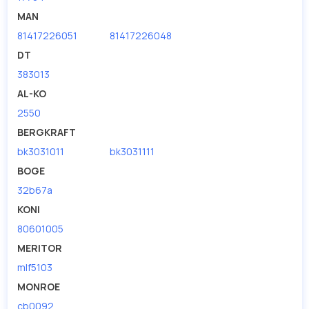
дисковые с гарантией от производителя TRUCKTEC.
MAN
81417226051
81417226048
Производитель
TRUCKTEC
DT
383013
AL-KO
2550
BERGKRAFT
bk3031011
bk3031111
BOGE
32b67a
KONI
80601005
MERITOR
mlf5103
MONROE
cb0092