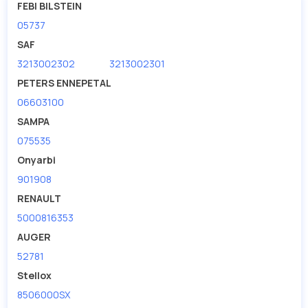
FEBI BILSTEIN
05737
SAF
3213002302
3213002301
PETERS ENNEPETAL
06603100
SAMPA
075535
Onyarbi
901908
RENAULT
5000816353
AUGER
52781
Stellox
8506000SX