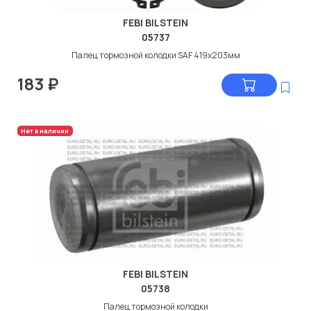
FEBI BILSTEIN
05737
Палец тормозной колодки SAF 419x203мм
183
₽
Нет в наличии
FEBI BILSTEIN
05738
Палeц тормозной колодки