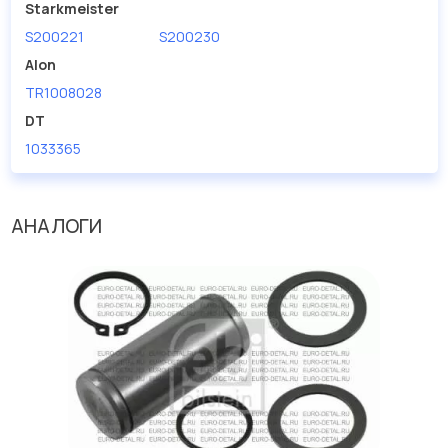
Starkmeister
S200221
S200230
Alon
TR1008028
DT
1033365
АНАЛОГИ