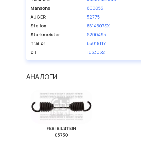
Mansons
600055
AUGER
52775
Stellox
8514507SX
Starkmeister
S200495
Trailor
6501811Y
DT
1033052
АНАЛОГИ
FEBI BILSTEIN
05730