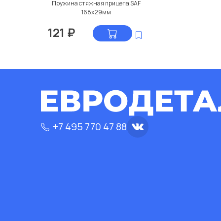
Пружина стяжная прицепа SAF
168x29мм
121
₽
+7 495 770 47 88