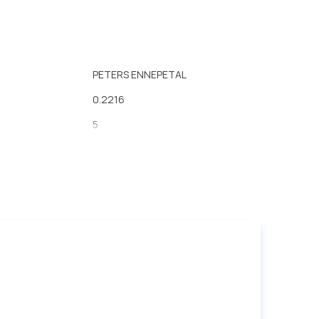
PETERS ENNEPETAL
0.2216
5
168
29