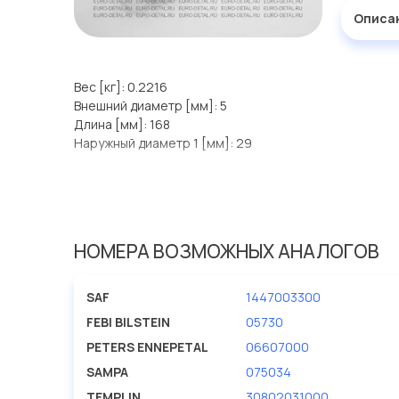
Описа
Вес [кг]: 0.2216
Внешний диаметр [мм]: 5
Длина [мм]: 168
Наружный диаметр 1 [мм]: 29
НОМЕРА ВОЗМОЖНЫХ АНАЛОГОВ
SAF
1447003300
FEBI BILSTEIN
05730
PETERS ENNEPETAL
06607000
SAMPA
075034
TEMPLIN
30802031000