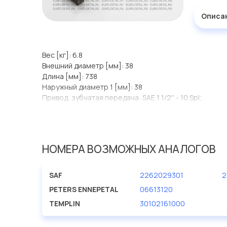
Описа
Вес [кг]: 6.8
Внешний диаметр [мм]: 38
Длина [мм]: 738
Наружный диаметр 1 [мм]: 38
Привод, зубчатая передача: SAE 1 1/2'' - 10 Spl;
НОМЕРА ВОЗМОЖНЫХ АНАЛОГОВ
SAF
2262029301
2
PETERS ENNEPETAL
06613120
TEMPLIN
30102161000