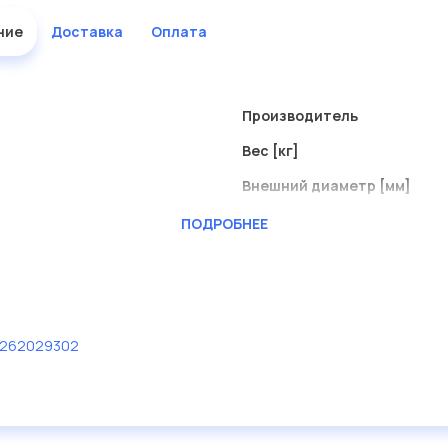
ние
Доставка
Оплата
Производитель
Вес [кг]
Внешний диаметр [мм]
Длина [мм]
ПОДРОБНЕЕ
Наружный диаметр 1 [мм]
Привод, зубчатая передач
262029302