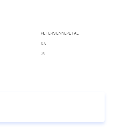
PETERS ENNEPETAL
6.8
38
738
38
а
SAE 1 1/2' - 10 Spl