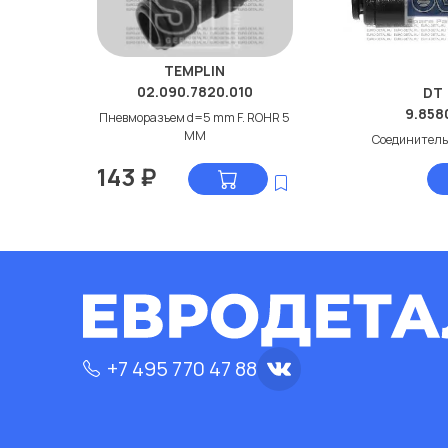
TEMPLIN
02.090.7820.010
DT
9.858
Пневморазъем d=5 mm F. ROHR 5
MM
Соединитель
143
₽
+7 495 770 47 88