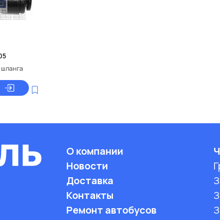
05
 шланга
О компании
Ч
Новости
Г
Доставка
З
Контакты
З
Ремонт автобусов
З