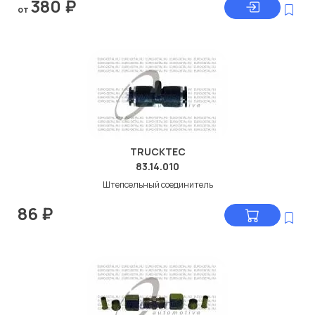
380
₽
от
TRUCKTEC
83.14.010
Штепсельный соединитель
86
₽