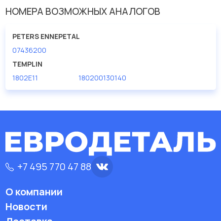
Производитель
PETERS ENNEPETAL
НОМЕРА ВОЗМОЖНЫХ АНАЛОГОВ
Вес [кг]
0.96
PETERS ENNEPETAL
Диаметр [мм]
30
07436200
Диаметр отверстия [мм]
5
TEMPLIN
Длина [мм]
140
1802E11
180200130140
Длина [мм] 1
18
Длина [мм] 2
25
Размер резьбы
M24
Шаг резьбы [мм] 2
1.5
Ширина зева гаечного ключа
32
+7 495 770 47 88
О компании
Новости