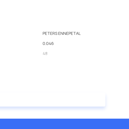
PETERS ENNEPETAL
0.046
48
ча
17