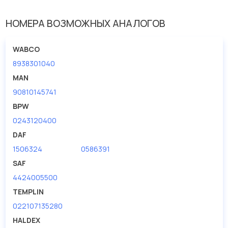
Вес [кг]
0.068
Длина [мм]
37
НОМЕРА ВОЗМОЖНЫХ АНАЛОГОВ
Длина [мм] 1
20
WABCO
Длина [мм] 2
30
8938301040
Размер резьбы
M12
MAN
Шаг резьбы [мм] 2
1.5
90810145741
BPW
0243120400
DAF
1506324
0586391
SAF
4424005500
TEMPLIN
022107135280
HALDEX