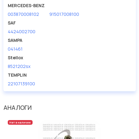
MERCEDES-BENZ
003870008102
915017008100
SAF
4424002700
SAMPA
041461
Stellox
8521202sx
TEMPLIN
22107139100
АНАЛОГИ
Нет в наличии