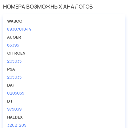
Размер резьбы
M14
НОМЕРА ВОЗМОЖНЫХ АНАЛОГОВ
Шаг резьбы [мм] 2
1.5
WABCO
8930701044
AUGER
65395
CITROEN
205035
PSA
205035
DAF
0205035
DT
975039
HALDEX
32021209