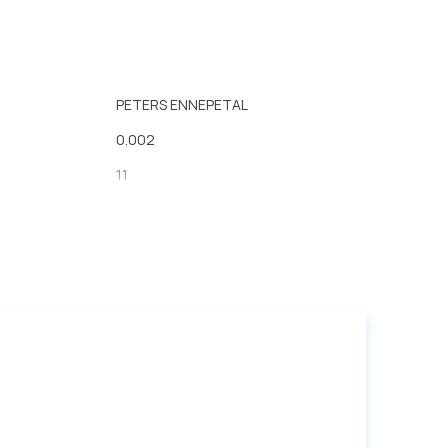
PETERS ENNEPETAL
0.002
11
8
9.5