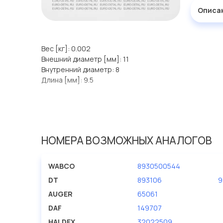
Описа
Вес [кг]: 0.002
Внешний диаметр [мм]: 11
Внутренний диаметр: 8
Длина [мм]: 9.5
НОМЕРА ВОЗМОЖНЫХ АНАЛОГОВ
WABCO
8930500544
DT
893106
9
AUGER
65061
DAF
149707
HALDEX
32022509