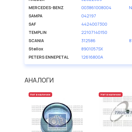
MERCEDES-BENZ
003861008004
N
SAMPA
042197
SAF
4424007300
TEMPLIN
22107140150
SCANIA
312586
8
Stellox
8901057SX
PETERS ENNEPETAL
12616800A
АНАЛОГИ
Нет в наличии
Нет в наличии