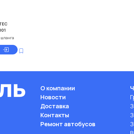
TEC
001
 шланга
О компании
Ч
Новости
Г
Доставка
З
Контакты
З
Ремонт автобусов
З
B