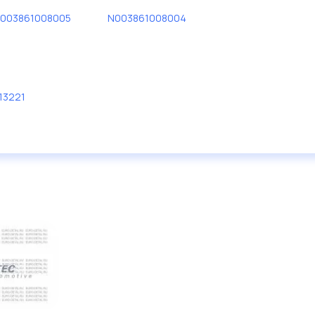
003861008005
N003861008004
13221