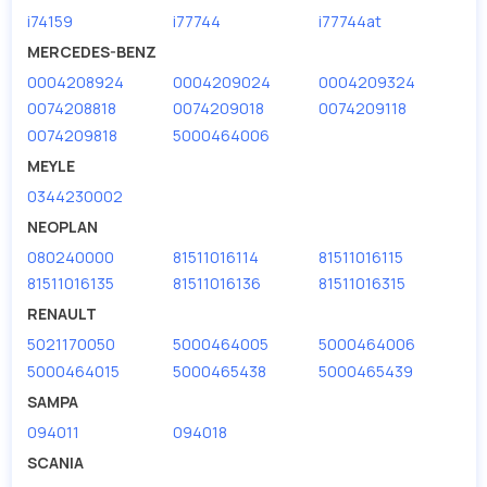
i74159
i77744
i77744at
MERCEDES-BENZ
0004208924
0004209024
0004209324
0074208818
0074209018
0074209118
0074209818
5000464006
MEYLE
0344230002
NEOPLAN
080240000
81511016114
81511016115
81511016135
81511016136
81511016315
RENAULT
5021170050
5000464005
5000464006
5000464015
5000465438
5000465439
SAMPA
094011
094018
SCANIA