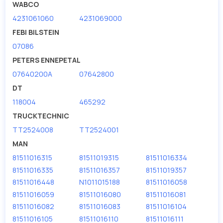
WABCO
4231061060
4231069000
FEBI BILSTEIN
07086
PETERS ENNEPETAL
07640200A
07642800
DT
118004
465292
TRUCKTECHNIC
TT2524008
TT2524001
MAN
81511016315
81511019315
81511016334
81511016335
81511016357
81511019357
81511016448
N1011015188
81511016058
81511016059
81511016080
81511016081
81511016082
81511016083
81511016104
81511016105
81511016110
81511016111