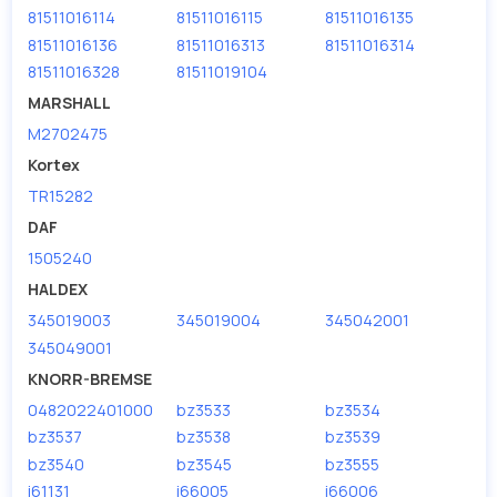
81511016114
81511016115
81511016135
81511016136
81511016313
81511016314
81511016328
81511019104
MARSHALL
M2702475
Kortex
TR15282
DAF
1505240
HALDEX
345019003
345019004
345042001
345049001
KNORR-BREMSE
0482022401000
bz3533
bz3534
bz3537
bz3538
bz3539
bz3540
bz3545
bz3555
i61131
i66005
i66006