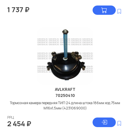
1 737
₽
AVLKRAFT
70250410
Тормозная камера передняя ТИП 24 длина штока 186мм ход 75мм
M16x1,5мм (4231069000)
РРЦ
2 454
₽