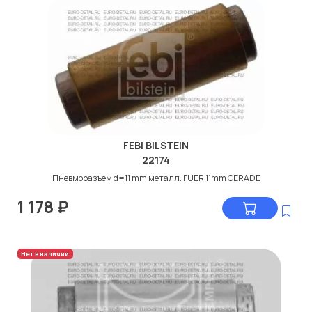
FEBI BILSTEIN
22174
Пневморазъем d=11 mm металл. FUER 11mm GERADE
1 178
₽
Нет в наличии