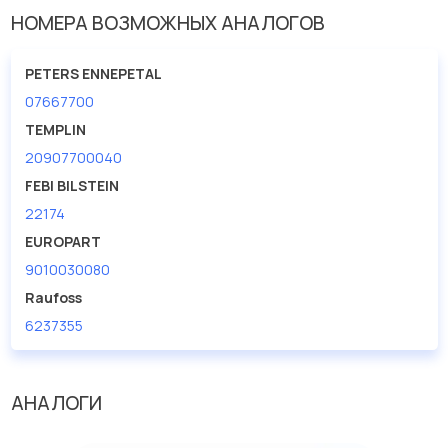
Внутренний диаметр
5.5
НОМЕРА ВОЗМОЖНЫХ АНАЛОГОВ
Длина [мм]
48
PETERS ENNEPETAL
07667700
TEMPLIN
20907700040
FEBI BILSTEIN
22174
EUROPART
9010030080
Raufoss
6237355
АНАЛОГИ