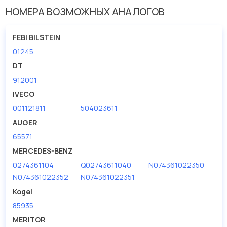
Внутренний диаметр
22.5
НОМЕРА ВОЗМОЖНЫХ АНАЛОГОВ
Высота [мм]
8
FEBI BILSTEIN
01245
DT
912001
IVECO
001121811
504023611
AUGER
65571
MERCEDES-BENZ
0274361104
Q02743611040
N074361022350
N074361022352
N074361022351
Kogel
85935
MERITOR