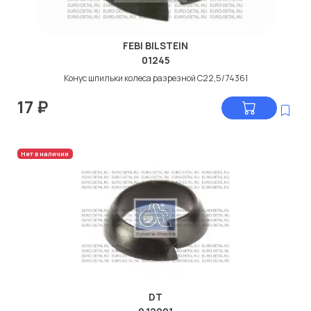
FEBI BILSTEIN
01245
Конус шпильки колеса разрезной С22,5/74361
17
₽
Нет в наличии
DT