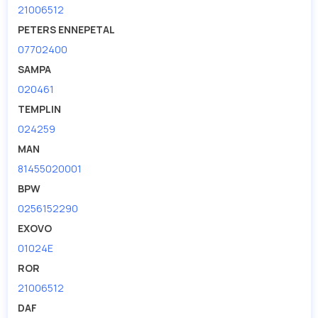
21006512
PETERS ENNEPETAL
07702400
SAMPA
020461
TEMPLIN
024259
MAN
81455020001
BPW
0256152290
EXOVO
01024E
ROR
21006512
DAF