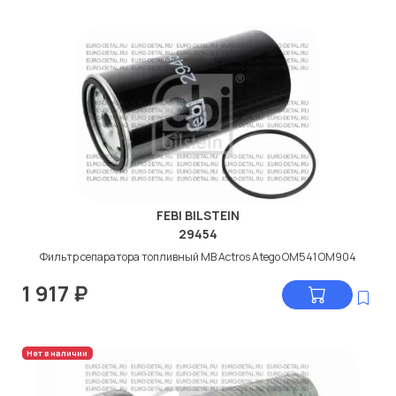
FEBI BILSTEIN
29454
Фильтр сепаратора топливный МВ Actros Atego ОМ541 ОМ904
1 917
₽
Нет в наличии