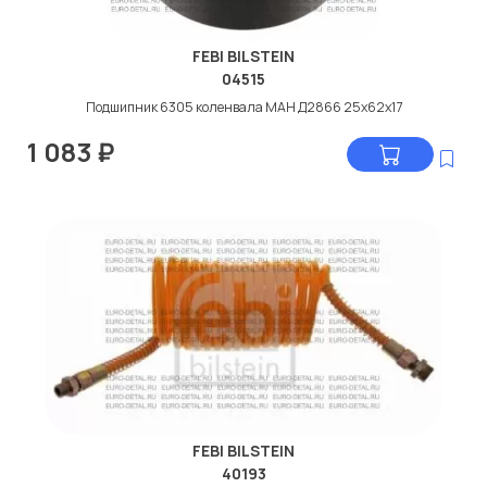
FEBI BILSTEIN
04515
Подшипник 6305 коленвала МАН Д2866 25x62x17
1 083
₽
FEBI BILSTEIN
40193