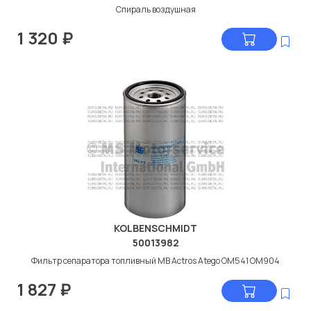
Спираль воздушная
1 320
₽
KOLBENSCHMIDT
50013982
Фильтр сепаратора топливный МВ Actros Atego ОМ541 ОМ904
1 827
₽