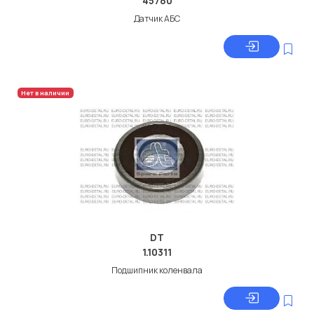
45780
Датчик АБС
Нет в наличии
DT
1.10311
Подшипник коленвала