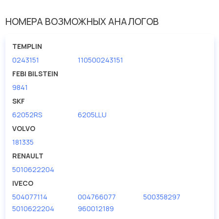
Внутренний диаметр
25
НОМЕРА ВОЗМОЖНЫХ АНАЛОГОВ
Толщина [мм]
15
TEMPLIN
0243151
110500243151
FEBI BILSTEIN
9841
SKF
62052RS
6205LLU
VOLVO
181335
RENAULT
5010622204
IVECO
504077114
004766077
500358297
5010622204
960012189