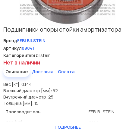
Подшипники опоры стойки амортизатора
Бренд
FEBI BILSTEIN
Артикул
09841
Категории
febi bilstein
Нет в наличии
Описание
Доставка
Оплата
Вес [кг]: 0.144
Внешний диаметр [мм]: 52
Внутренний диаметр: 25
Толщина [мм]: 15
Производитель
FEBI BILSTEIN
Вес [кг]
0.144
ПОДРОБНЕЕ
Внешний диаметр [мм]
52