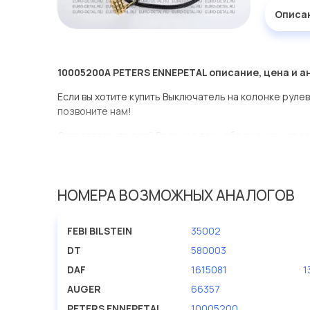
Описа
10005200A PETERS ENNEPETAL описание, цена и а
Если вы хотите купить Выключатель на колонке руле
позвоните нам!
Отправляем по всей России в день обращения через
оперативная доставка по Москве.
Эта запчасть представлена по производителю PETE
НОМЕРА ВОЗМОЖНЫХ АНАЛОГОВ
У данной детали есть аналоги с номерами, убедитес
Выключатель на колонке рулевого управления в наш
FEBI BILSTEIN
35002
представлены в большом ассортименте.
DT
580003
Мы продаем сертифицированные колодки тормозные 
DAF
1615081
1
производителя PETERS ENNEPETAL.
AUGER
66357
PETERS ENNEPETAL
10005200