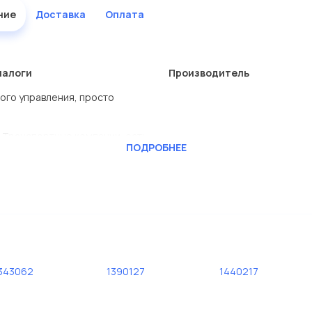
ние
Доставка
Оплата
налоги
Производитель
вого управления, просто
 Транспортные компании, есть
ПОДРОБНЕЕ
RS ENNEPETAL
ь сами.
ей компании Евродеталь
дисковые с гарантией от
343062
1390127
1440217