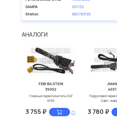
SAMPA
051132
Stellox
8807831SX
АНАЛОГИ
FEBI BILSTEIN
JMAN
35002
4031
Главный переключатель DAF
Подрулевой перек
XF95
(свет, пов
3 755
₽
3 780
₽