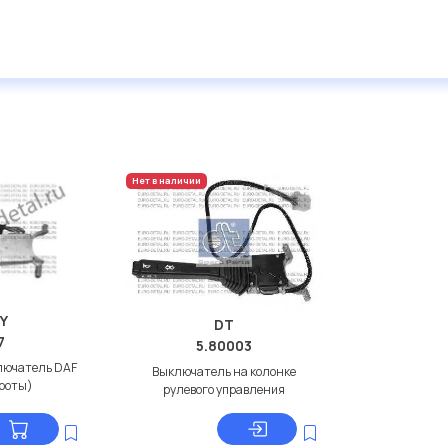
Нет в наличии
Y
DT
7
5.80003
лючатель DAF
Выключатель на колонке
ороты)
рулевого управления