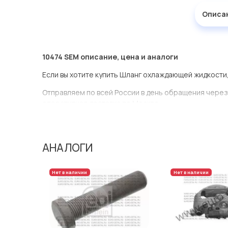
Описа
10474 SEM описание, цена и аналоги
Если вы хотите купить Шланг охлаждающей жидкости
Отправляем по всей России в день обращения через
оперативная доставка по Москве.
Эта запчасть представлена по производителю SEM
У данной детали есть аналоги с номерами, убедитес
АНАЛОГИ
Шланг охлаждающей жидкости в нашей компании Евр
большом ассортименте.
Нет в наличии
Нет в наличии
Мы продаем сертифицированные колодки тормозные 
производителя SEM.