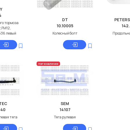
Y
4
DT
PETERS
ого тормоза
10.10005
142
2,FM12,
536 левый
Колесный болт
Продольна
Нет в наличии
TEC
SEM
040
14107
левая тяга
Тяга рулевая