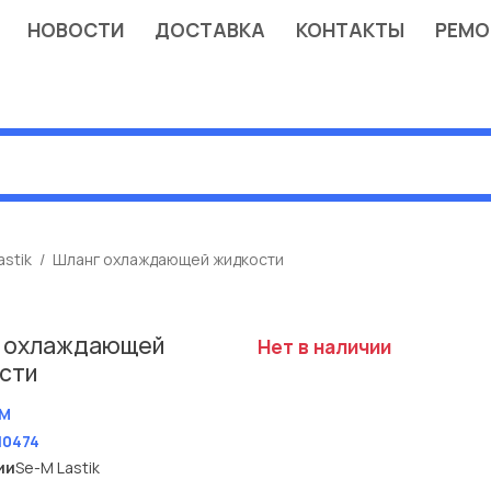
НОВОСТИ
ДОСТАВКА
КОНТАКТЫ
РЕМО
astik
Шланг охлаждающей жидкости
 охлаждающей
Нет в наличии
сти
M
10474
ии
Se-M Lastik