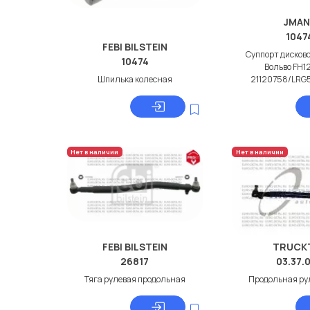
JMAN
1047
FEBI BILSTEIN
Суппорт дисков
10474
Вольво FH1
Шпилька колесная
21120758/LRG
Нет в наличии
Нет в наличии
FEBI BILSTEIN
TRUCK
26817
03.37.
Тяга рулевая продольная
Продольная ру