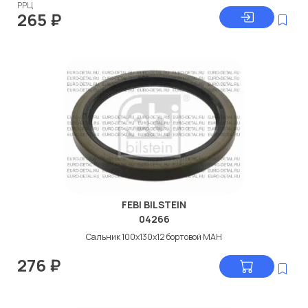
РРЦ
265
₽
FEBI BILSTEIN
04266
Сальник 100x130x12 бортовой МАН
276
₽