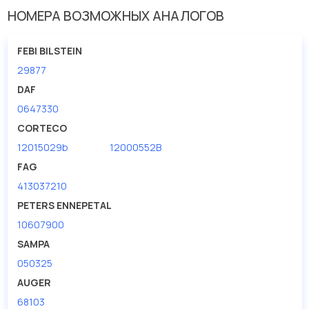
НОМЕРА ВОЗМОЖНЫХ АНАЛОГОВ
Внутренний диаметр
100
Высота 1 [мм]
12
FEBI BILSTEIN
Высота [мм]
13
29877
DAF
0647330
CORTECO
12015029b
12000552B
FAG
413037210
PETERS ENNEPETAL
10607900
SAMPA
050325
AUGER
68103